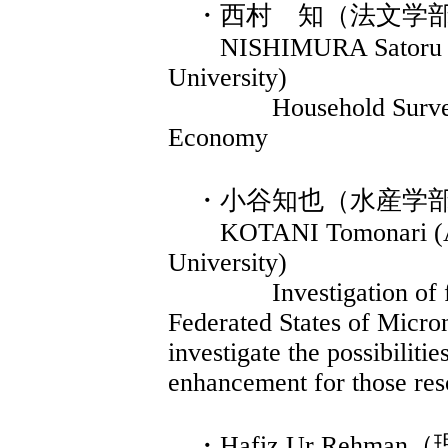
・西村 知（法文学
NISHIMURA Satoru (Pr
University)
Household Survey on
Economy
・小谷知也（水産学
KOTANI Tomonari (Asso
University)
Investigation of fishe
Federated States of Micro
investigate the possibiliti
enhancement for those res
・Hafiz Ur Rehma