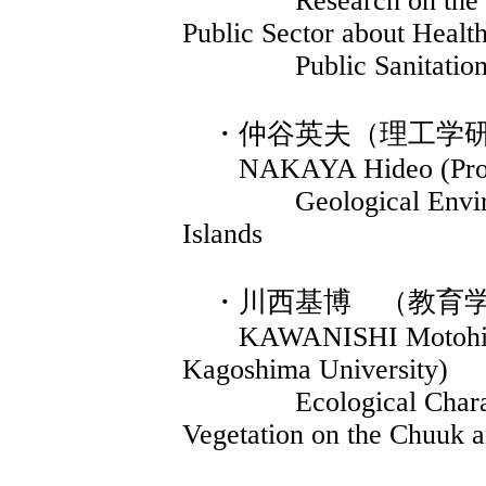
Research on the Impr
Public Sector about Healt
Public Sanitation a
・仲谷英夫（理工学研
NAKAYA Hideo (Profess
Geological Environme
Islands
・川西基博 （教育
KAWANISHI Motohiro (
Kagoshima University)
Ecological Character 
Vegetation on the Chuuk a