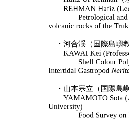
REHMAN Hafiz (Lecture
Petrological and geoc
volcanic rocks of the Truk
・河合渓（国際島嶼教
KAWAI Kei (Professor,
Shell Colour Polymorp
Intertidal Gastropod
Nerit
・山本宗立（国際島嶼
YAMAMOTO Sota (Assoc
University)
Food Survey on Pingel